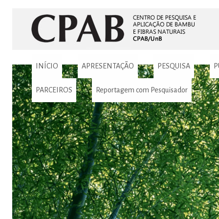
INÍCIO
APRESENTAÇÃO
PESQUISA
P
PARCEIROS
Reportagem com Pesquisador