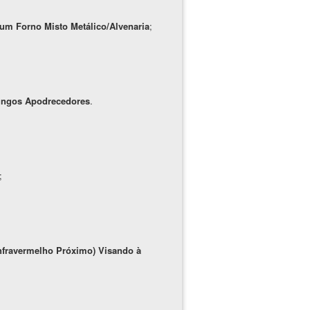
um Forno Misto Metálico/Alvenaria
;
ungos Apodrecedores
.
;
nfravermelho Próximo) Visando à