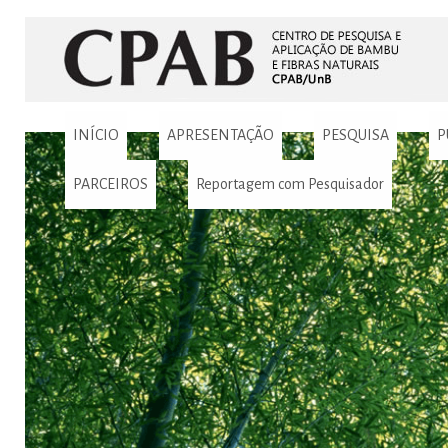
INÍCIO
APRESENTAÇÃO
PESQUISA
P
PARCEIROS
Reportagem com Pesquisador