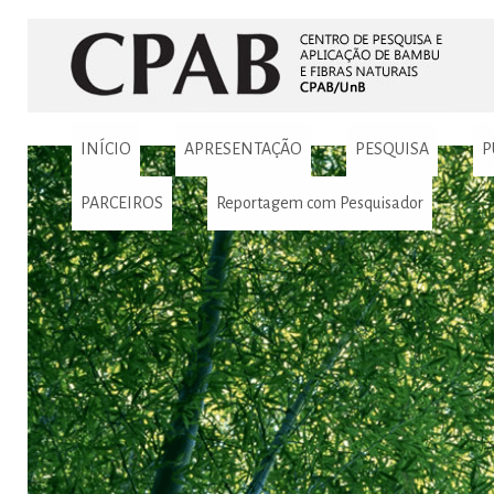
INÍCIO
APRESENTAÇÃO
PESQUISA
P
PARCEIROS
Reportagem com Pesquisador